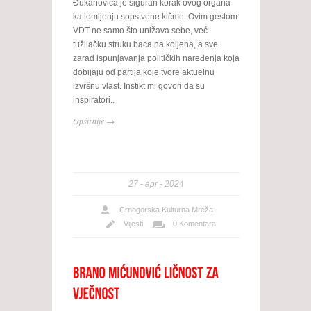
Đukanovića je siguran korak ovog organa
ka lomljenju sopstvene kičme. Ovim gestom
VDT ne samo što unižava sebe, već
tužilačku struku baca na koljena, a sve
zarad ispunjavanja političkih naređenja koja
dobijaju od partija koje tvore aktuelnu
izvršnu vlast. Instikt mi govori da su
inspiratori..
Opširnije →
27
apr
2024
Crnogorska Kulturna Mreža
Vijesti
0 Komentara