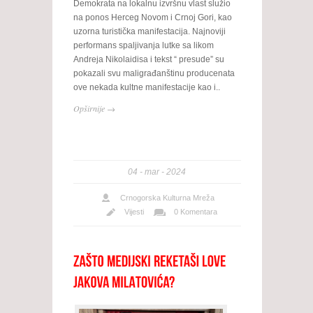
Demokrata na lokalnu izvršnu vlast služio
na ponos Herceg Novom i Crnoj Gori, kao
uzorna turistička manifestacija. Najnoviji
performans spaljivanja lutke sa likom
Andreja Nikolaidisa i tekst “ presude” su
pokazali svu maligrađanštinu producenata
ove nekada kultne manifestacije kao i..
Opširnije →
04
mar
2024
Crnogorska Kulturna Mreža
Vijesti
0 Komentara