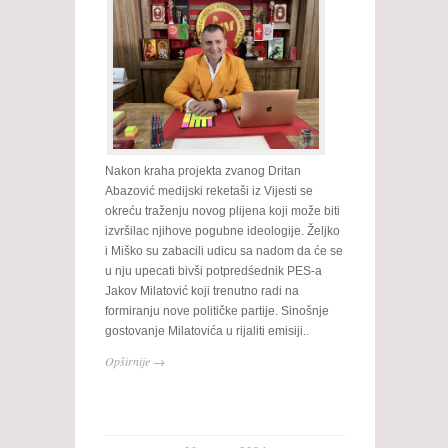
Nakon kraha projekta zvanog Dritan
Abazović medijski reketaši iz Vijesti se
okreću traženju novog plijena koji može biti
izvršilac njihove pogubne ideologije. Željko
i Miško su zabacili udicu sa nadom da će se
u nju upecati bivši potpredśednik PES-a
Jakov Milatović koji trenutno radi na
formiranju nove političke partije. Sinošnje
gostovanje Milatovića u rijaliti emisiji..
Opširnije →