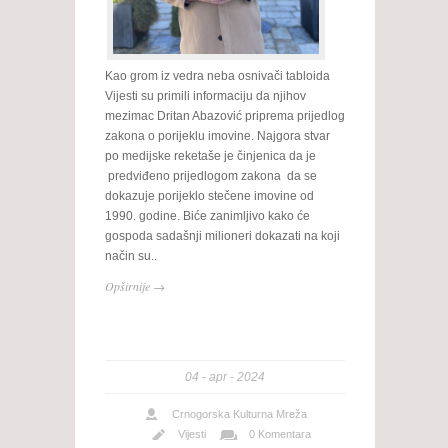
Kao grom iz vedra neba osnivači tabloida
Vijesti su primili informaciju da njihov
mezimac Dritan Abazović priprema prijedlog
zakona o porijeklu imovine. Najgora stvar
po medijske reketaše je činjenica da je
predviđeno prijedlogom zakona da se
dokazuje porijeklo stečene imovine od
1990. godine. Biće zanimljivo kako će
gospoda sadašnji milioneri dokazati na koji
način su..
Opširnije →
04
apr
2024
Crnogorska Kulturna Mreža
Vijesti
0 Komentara