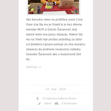
Ako trenutno neko na političkoj sceni Crne
Gore zna šta mu je činjeti to je bez dileme
ministar MUP-a Danilo Šaranović, koji
ispred sebe ima jasnu situaciju. Nakon što
mu na Vladi nije prošao prijedlog za izbor
v.d.direktora Uprave policije on ima moralnu
obavezu da podnese neopozivu ostavku.
Gosodin Šaranović ako u budućnosti želi
da..
Opširnije →
14
mar
2024
Crnogorska Kulturna Mreža
Vijesti
0 Komentara