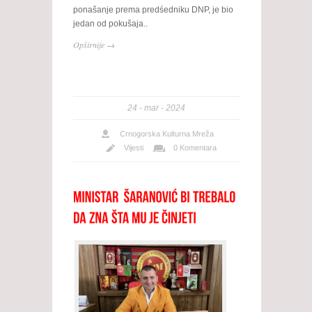
ponašanje prema predśedniku DNP, je bio
jedan od pokušaja..
Opširnije →
24
mar
2024
Crnogorska Kulturna Mreža
Vijesti
0 Komentara