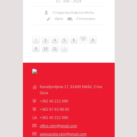
01
mar
2024
Crnogorska Kulturna Mreža
Vijesti
0 Komentara
3
4
5
6
7
8
9
10
11
Karadjordjeva 17, 81400 Nikšić, Crna
Gora
+382 40 212 090
+382 67 63 99 00
+382 40 212 090
office.ckm@gmail.com
aleksandar.ckm@gmail.com