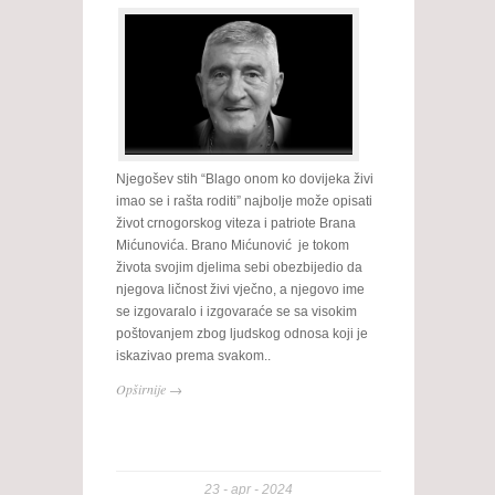
Njegošev stih “Blago onom ko dovijeka živi
imao se i rašta roditi” najbolje može opisati
život crnogorskog viteza i patriote Brana
Mićunovića. Brano Mićunović je tokom
života svojim djelima sebi obezbijedio da
njegova ličnost živi vječno, a njegovo ime
se izgovaralo i izgovaraće se sa visokim
poštovanjem zbog ljudskog odnosa koji je
iskazivao prema svakom..
Opširnije →
23
apr
2024