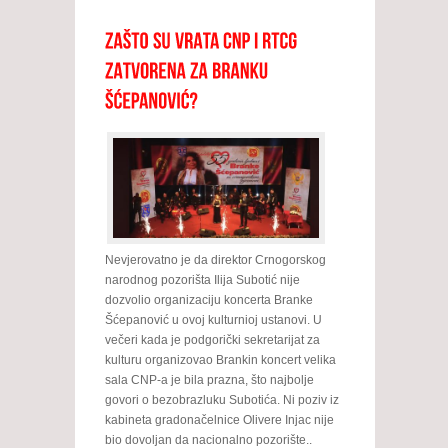
Nevjerovatno je da direktor Crnogorskog
narodnog pozorišta Ilija Subotić nije
dozvolio organizaciju koncerta Branke
Šćepanović u ovoj kulturnioj ustanovi. U
večeri kada je podgorički sekretarijat za
kulturu organizovao Brankin koncert velika
sala CNP-a je bila prazna, što najbolje
govori o bezobrazluku Subotića. Ni poziv iz
kabineta gradonačelnice Olivere Injac nije
bio dovoljan da nacionalno pozorište..