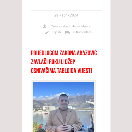
21
apr
2024
Crnogorska Kulturna Mreža
Vijesti
0 Komentara