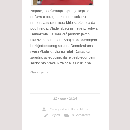
Najnovija dešavanja i sprdnja koja se
dešava u bezbjedonosnom sektoru
primoravaju premijera Milojka Spajića da
pod hitno iz Vlade izbaci ministre iz redova
Demokrata. Ja sam već jednom javno
ukazivao mandataru Spajiću da davanjem
bezbjedonosnog sektora Demokratama
svoju Vladu stavlja na rulet. Danas svi
zajedno svjedočimo da je bezbjedonosni
sektor bio prevelik zalogaj za oskudne..
Opširnije →
11
mar
2024
Crnogorska Kulturna Mreža
Vijesti
0 Komentara