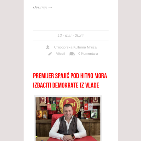
Opširnije →
12
mar
2024
Crnogorska Kulturna Mreža
Vijesti
0 Komentara