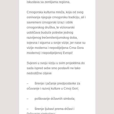
iskustava sa zemljama regiona.
Crnogorska kulturna mreža, koja od svog
osnivanja njeguje crnogorsku tradiciju, ali i
savremeni crnogorski izraz i oblik
crnogorskog društva, te vizionarski
uobličava buduće potrebe jednog
razvijenog trećemilenijumskog doba,
svjesna i sigurna u svoje vizije, jer nase su
vizije moderna i nepodijeljena Crna Gora
modernoj i nepodijeljenoj Evropi!
Svjesni u svoju viziju u svim projektima do
sada ispred sebe smo postavili ne tako
nedostižne ciljeve
– širenje i jačanje predpostavke za
očuvanje i razvoj kulture u Crnoj Gori;
– poštovanje državnih simbola;
– širenje ljubavi prema državi i