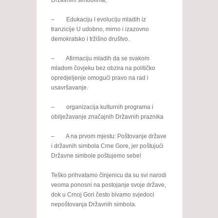
Državnim simbolima;
– Edukaciju I evoluciju mladih iz
tranzicije U udobno, mirno i izazovno
demokratsko i tržišno društvo.
– Afirmaciju mladih da se svakom
mladom čovjeku bez obzira na političko
opredjeljenje omogući pravo na rad i
usavršavanje.
– organizacija kulturnih programa i
obilježavanje značajnih Državnih praznika
– A na prvom mjestu: Poštovanje države
i državnih simbola Crne Gore, jer poštujući
Državne simbole poštujemo sebe!
Teško prihvatamo činjenicu da su svi narodi
veoma ponosni na postojanje svoje države,
dok u Crnoj Gori često bivamo svjedoci
nepoštovanja Državnih simbola.