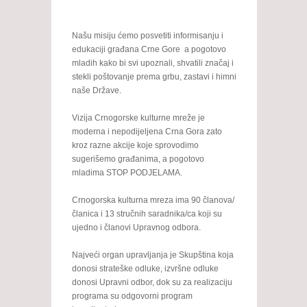
Našu misiju ćemo posvetiti informisanju i
edukaciji građana Crne Gore a pogotovo
mladih kako bi svi upoznali, shvatili značaj i
stekli poštovanje prema grbu, zastavi i himni
naše Države.
Vizija Crnogorske kulturne mreže je
moderna i nepodijeljena Crna Gora zato
kroz razne akcije koje sprovodimo
sugerišemo građanima, a pogotovo
mladima STOP PODJELAMA.
Crnogorska kulturna mreza ima 90 članova/
članica i 13 stručnih saradnika/ca koji su
ujedno i članovi Upravnog odbora.
Najveći organ upravljanja je Skupština koja
donosi strateške odluke, izvršne odluke
donosi Upravni odbor, dok su za realizaciju
programa su odgovorni program