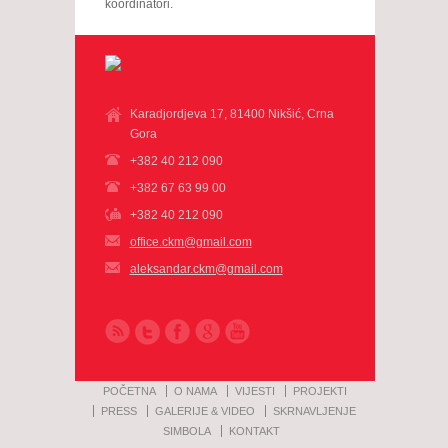
koordinatori.
Karadjordjeva 17, 81400 Nikšić, Crna
Gora
+382 40 212 090
+382 67 63 99 00
+382 40 212 090
office.ckm@gmail.com
aleksandar.ckm@gmail.com
POČETNA
O NAMA
VIJESTI
PROJEKTI
PRESS
GALERIJE & VIDEO
SKRNAVLJENJE
SIMBOLA
KONTAKT