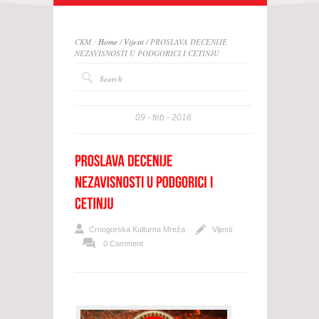
CKM :
Home
/
Vijesti
/ PROSLAVA DECENIJE
NEZAVISNOSTI U PODGORICI I CETINJU
09
feb
2016
Crnogorska Kulturna Mreža
Vijesti
0 Comment