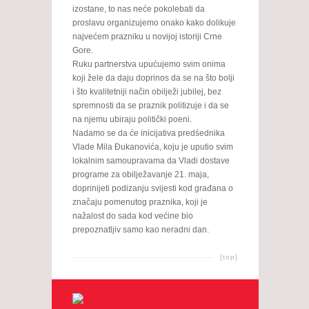
izostane, to nas neće pokolebati da
proslavu organizujemo onako kako dolikuje
najvećem prazniku u novijoj istoriji Crne
Gore.
Ruku partnerstva upućujemo svim onima
koji žele da daju doprinos da se na što bolji
i što kvalitetniji način obilježi jubilej, bez
spremnosti da se praznik politizuje i da se
na njemu ubiraju politički poeni.
Nadamo se da će inicijativa predśednika
Vlade Mila Đukanovića, koju je uputio svim
lokalnim samoupravama da Vladi dostave
programe za obilježavanje 21. maja,
doprinijeti podizanju svijesti kod građana o
značaju pomenutog praznika, koji je
nažalost do sada kod većine bio
prepoznatljiv samo kao neradni dan.
[top]