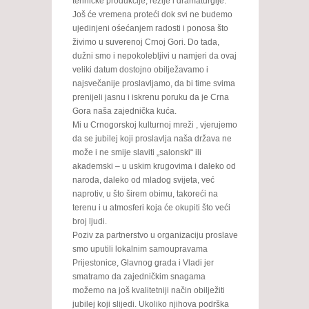
tehničke produkcije, režije i dramaturgije.
Još će vremena proteći dok svi ne budemo
ujedinjeni ośećanjem radosti i ponosa što
živimo u suverenoj Crnoj Gori. Do tada,
dužni smo i nepokolebljivi u namjeri da ovaj
veliki datum dostojno obilježavamo i
najsvečanije proslavljamo, da bi time svima
prenijeli jasnu i iskrenu poruku da je Crna
Gora naša zajednička kuća.
Mi u Crnogorskoj kulturnoj mreži , vjerujemo
da se jubilej koji proslavlja naša država ne
može i ne smije slaviti „salonski“ ili
akademski – u uskim krugovima i daleko od
naroda, daleko od mladog svijeta, već
naprotiv, u što širem obimu, takoreći na
terenu i u atmosferi koja će okupiti što veći
broj ljudi.
Poziv za partnerstvo u organizaciju proslave
smo uputili lokalnim samoupravama
Prijestonice, Glavnog grada i Vladi jer
smatramo da zajedničkim snagama
možemo na još kvalitetniji način obilježiti
jubilej koji slijedi. Ukoliko njihova podrška