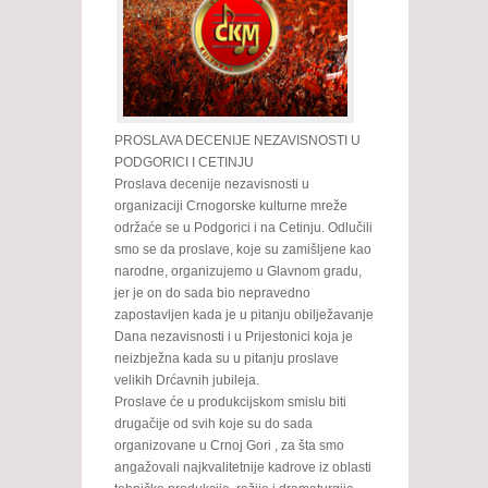
PROSLAVA DECENIJE NEZAVISNOSTI U
PODGORICI I CETINJU
Proslava decenije nezavisnosti u
organizaciji Crnogorske kulturne mreže
održaće se u Podgorici i na Cetinju. Odlučili
smo se da proslave, koje su zamišljene kao
narodne, organizujemo u Glavnom gradu,
jer je on do sada bio nepravedno
zapostavljen kada je u pitanju obilježavanje
Dana nezavisnosti i u Prijestonici koja je
neizbježna kada su u pitanju proslave
velikih Drćavnih jubileja.
Proslave će u produkcijskom smislu biti
drugačije od svih koje su do sada
organizovane u Crnoj Gori , za šta smo
angažovali najkvalitetnije kadrove iz oblasti